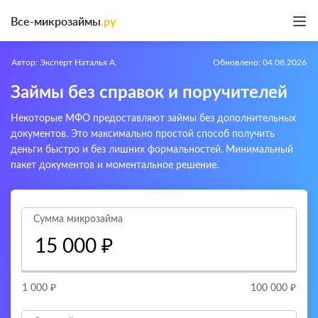
Все-микрозаймы
.ру
Автор: Эксперт Наталья А.
Обновлено: 04.08.2026
Займы без справок и поручителей
Некоторые МФО предоставляют займы без дополнительных
документов. Это максимально простой способ получить
деньги быстро и без лишних формальностей. Минимальный
пакет документов и моментальное решение.
Сумма микрозайма
1 000
₽
100 000
₽