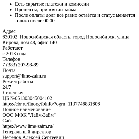
Есть скрытые платежи и комиссии
Проценты, при взятии займа
После оплаты долг всё равно остаётся и статус меняется
только после 00:00
Адрес
630102, Новосибирская область, город Новосибирск, улица
Кирова, дом 48, офис 1401
Работают
с 2013 года
Телефон
7 (383) 207-98-89
Почта
support@lime-zaim.ru
Режим работы
24/7
Лицензия
ЦБ №651303045004102
https://cbr.ru/finorg/foinfo/?ogrn=1137746831606
Полное наименование
ООО МФК "Лайм-Займ"
Сайт
https://www.lime-zaim.ru/
Генеральный директор
Нефедов Алексей Сергеевич