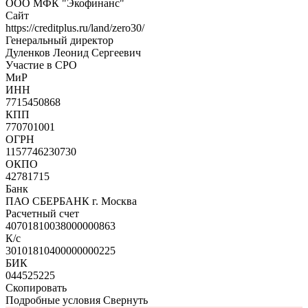
ООО МФК "Экофинанс"
Сайт
https://creditplus.ru/land/zero30/
Генеральный директор
Дуленков Леонид Сергеевич
Участие в СРО
МиР
ИНН
7715450868
КПП
770701001
ОГРН
1157746230730
ОКПО
42781715
Банк
ПАО СБЕРБАНК г. Москва
Расчетный счет
40701810038000000863
К/с
30101810400000000225
БИК
044525225
Скопировать
Подробные условия
Свернуть