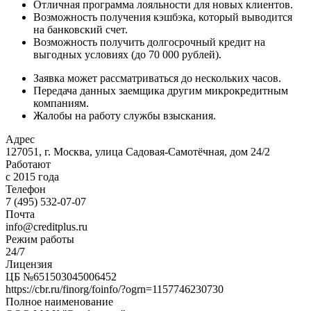
Отличная программа лояльности для новых клиентов.
Возможность получения кэшбэка, который выводится
на банковский счет.
Возможность получить долгосрочный кредит на
выгодных условиях (до 70 000 рублей).
Заявка может рассматриваться до нескольких часов.
Передача данных заемщика другим микрокредитным
компаниям.
Жалобы на работу службы взыскания.
Адрес
127051, г. Москва, улица Садовая-Самотёчная, дом 24/2
Работают
с 2015 года
Телефон
7 (495) 532-07-07
Почта
info@creditplus.ru
Режим работы
24/7
Лицензия
ЦБ №651503045006452
https://cbr.ru/finorg/foinfo/?ogrn=1157746230730
Полное наименование