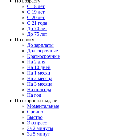
По возрасту
С 18 лет
С 19 лет
С 20 лет
С 21 года
До 70 лет
До 75 лет
По сроку
До зарплаты
Долгосрочные
Краткосрочные
На 2 дня
На 10 дней
На 1 месяц
На 2 месяца
На 3 месяца
На полгода
На год
По скорости выдачи
Моментальные
Срочно
Быстро
Экспресс
За 2 минуты
За 5 минут