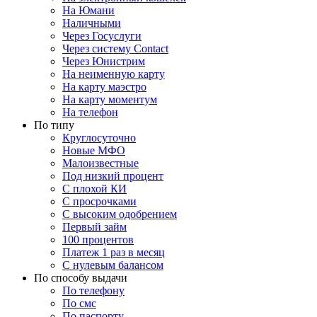
На Юмани
Наличными
Через Госуслуги
Через систему Contact
Через Юнистрим
На неименную карту
На карту маэстро
На карту моментум
На телефон
По типу
Круглосуточно
Новые МФО
Малоизвестные
Под низкий процент
С плохой КИ
С просрочками
С высоким одобрением
Первый займ
100 процентов
Платеж 1 раз в месяц
C нулевым балансом
По способу выдачи
По телефону
По смс
По паспорту