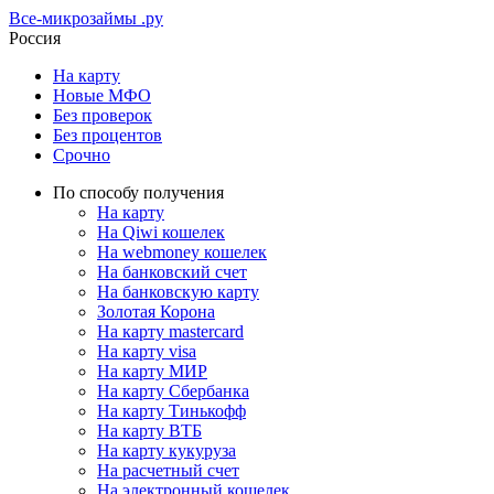
Все-микрозаймы
.ру
Россия
На карту
Новые МФО
Без проверок
Без процентов
Срочно
По способу получения
На карту
На Qiwi кошелек
На webmoney кошелек
На банковский счет
На банковскую карту
Золотая Корона
На карту mastercard
На карту visa
На карту МИР
На карту Сбербанка
На карту Тинькофф
На карту ВТБ
На карту кукуруза
На расчетный счет
На электронный кошелек