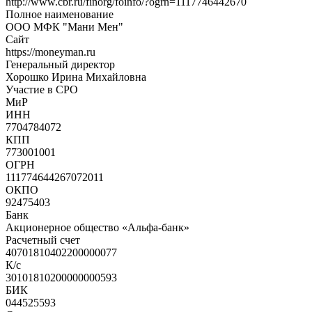
http://www.cbr.ru/finorg/foinfo/?ogrn=1117746442670
Полное наименование
ООО МФК "Мани Мен"
Сайт
https://moneyman.ru
Генеральный директор
Хорошко Ирина Михайловна
Участие в СРО
МиР
ИНН
7704784072
КПП
773001001
ОГРН
111774644267072011
ОКПО
92475403
Банк
Акционерное общество «Альфа-банк»
Расчетный счет
40701810402200000077
К/с
30101810200000000593
БИК
044525593