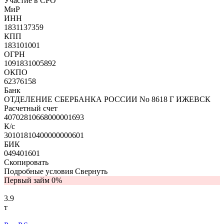
Участие в СРО
МиР
ИНН
1831137359
КПП
183101001
ОГРН
1091831005892
ОКПО
62376158
Банк
ОТДЕЛЕНИЕ СБЕРБАНКА РОССИИ No 8618 Г ИЖЕВСК
Расчетный счет
40702810668000001693
К/с
30101810400000000601
БИК
049401601
Скопировать
Подробные условия
Свернуть
Первый займ 0%
3.9
т