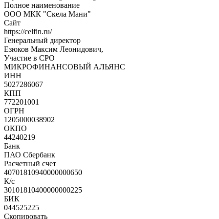
Полное наименование
ООО МКК "Скела Мани"
Сайт
https://celfin.ru/
Генеральный директор
Езюков Максим Леонидович,
Участие в СРО
МИКРОФИНАНСОВЫЙ АЛЬЯНС
ИНН
5027286067
КПП
772201001
ОГРН
1205000038902
ОКПО
44240219
Банк
ПАО Сбербанк
Расчетный счет
40701810940000000650
К/с
30101810400000000225
БИК
044525225
Скопировать