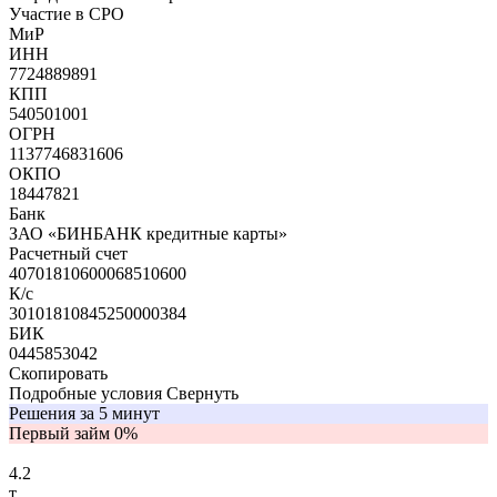
Участие в СРО
МиР
ИНН
7724889891
КПП
540501001
ОГРН
1137746831606
ОКПО
18447821
Банк
ЗАО «БИНБАНК кредитные карты»
Расчетный счет
40701810600068510600
К/с
30101810845250000384
БИК
0445853042
Скопировать
Подробные условия
Свернуть
Решения за 5 минут
Первый займ 0%
4.2
т