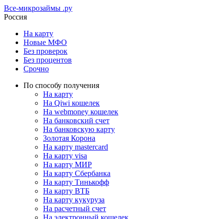
Все-микрозаймы
.ру
Россия
На карту
Новые МФО
Без проверок
Без процентов
Срочно
По способу получения
На карту
На Qiwi кошелек
На webmoney кошелек
На банковский счет
На банковскую карту
Золотая Корона
На карту mastercard
На карту visa
На карту МИР
На карту Сбербанка
На карту Тинькофф
На карту ВТБ
На карту кукуруза
На расчетный счет
На электронный кошелек