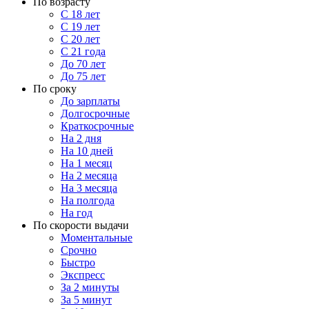
По возрасту
С 18 лет
С 19 лет
С 20 лет
С 21 года
До 70 лет
До 75 лет
По сроку
До зарплаты
Долгосрочные
Краткосрочные
На 2 дня
На 10 дней
На 1 месяц
На 2 месяца
На 3 месяца
На полгода
На год
По скорости выдачи
Моментальные
Срочно
Быстро
Экспресс
За 2 минуты
За 5 минут