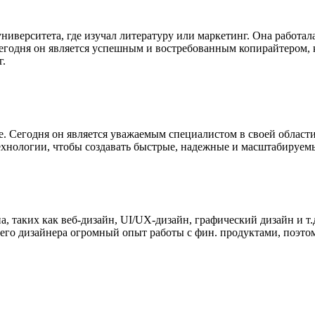
иверситета, где изучал литературу или маркетинг. Она работала
Сегодня он является успешным и востребованным копирайтером,
г.
е. Сегодня он является уважаемым специалистом в своей област
технологии, чтобы создавать быстрые, надежные и масштабируем
, таких как веб-дизайн, UI/UX-дизайн, графический дизайн и т.
его дизайнера огромный опыт работы с фин. продуктами, поэтом