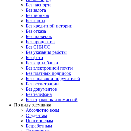
Без паспорта
Без залога
Без звонков
Без карты
Без кредитной истории
Без отказа
Без проверок
Без процентов
Без СНИЛС
Без указания работы
Без фото
Без карты банка
Без электронной почты
Без платных подписок
Без справок и поручителей
Без регистрации
Без документов
Без телефона
Без страховок и комиссий
По виду заемщика
Абсолютно всем
Студентам
Пенсионерам
Безработным