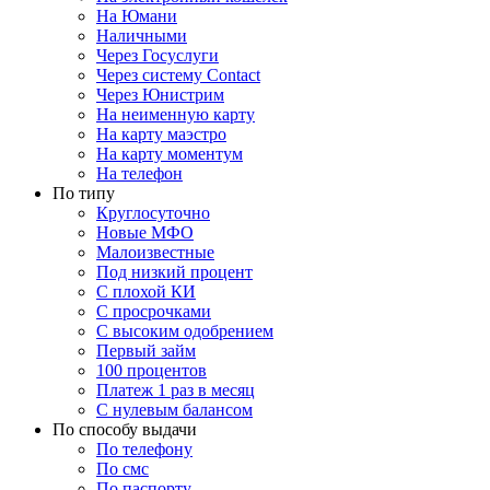
На Юмани
Наличными
Через Госуслуги
Через систему Contact
Через Юнистрим
На неименную карту
На карту маэстро
На карту моментум
На телефон
По типу
Круглосуточно
Новые МФО
Малоизвестные
Под низкий процент
С плохой КИ
С просрочками
С высоким одобрением
Первый займ
100 процентов
Платеж 1 раз в месяц
C нулевым балансом
По способу выдачи
По телефону
По смс
По паспорту