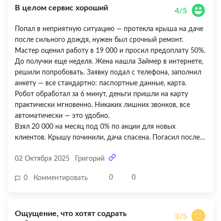
В целом сервис хороший
минуту. Очень нравится, что никто не звонит, все через
4/5
приложение и личный кабинет. Для тех, кто умеет
Попал в неприятную ситуацию — протекла крыша на даче
планировать бюджет и гасить вовремя — идеальный
после сильного дождя, нужен был срочный ремонт.
вариант. Спасибо Займеру за предсказуемость и скорость!
Мастер оценил работу в 19 000 и просил предоплату 50%.
До получки еще неделя. Жена нашла Займер в интернете,
решили попробовать. Заявку подал с телефона, заполнил
анкету — все стандартно: паспортные данные, карта.
Робот обработал за 6 минут, деньги пришли на карту
практически мгновенно. Никаких лишних звонков, все
автоматически — это удобно.
Взял 20 000 на месяц под 0% по акции для новых
клиентов. Крышу починили, дача спасена. Погасил после
зарплаты через 10 дней — вернул ровно столько, сколько
02 Октября 2025
Григорий
брал. В личном кабинете все четко: сумма долга, дата
погашения, способы оплаты. Оплатил картой —
0
0
0
Комментировать
зачислилось за пару минут. Но вот что не понравилось —
при оформлении мне предлагали кучу дополнительных
услуг: какую-то «страховку от просрочки», «ускоренное
Ощущение, что хотят содрать
рассмотрение», «программу улучшения КИ». Я от всего
3/5