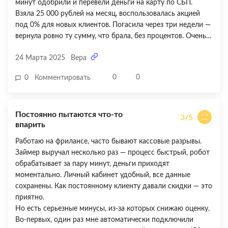
минут одобрили и перевели деньги на карту по СБП.
Взяла 25 000 рублей на месяц, воспользовалась акцией
под 0% для новых клиентов. Погасила через три недели —
вернула ровно ту сумму, что брала, без процентов. Очень
удобно, что в личном кабинете видно все детали: сумма,
24 Марта 2025
Вера
срок, способы погашения. Немного огорчило, что нет
напоминаний о приближающейся дате платежа —
0
0
0
Комментировать
пришлось самой контролировать. Но в целом очень
довольна — сервис действительно быстрый и прозрачный,
выручил в нужный момент. Налог успела оплатить
Постоянно пытаются что-то
вовремя, пени избежала!
3/5
впарить
Работаю на фрилансе, часто бывают кассовые разрывы.
Займер выручал несколько раз — процесс быстрый, робот
обрабатывает за пару минут, деньги приходят
моментально. Личный кабинет удобный, все данные
сохранены. Как постоянному клиенту давали скидки — это
приятно.
Но есть серьезные минусы, из-за которых снижаю оценку.
Во-первых, один раз мне автоматически подключили