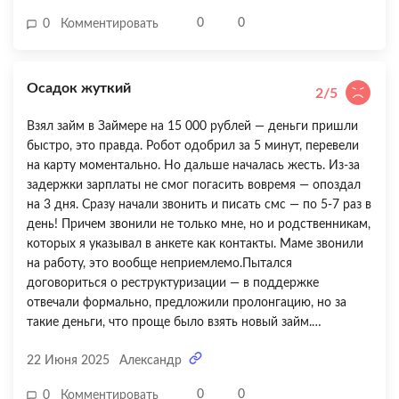
Я сначала подумал, что надо что-то докупать, потом
0
0
0
Комментировать
разобрался, что это просто маркетинг. Было бы честнее
писать понятнее. В остальном все отлично — быстро,
удобно, без лишних вопросов. Ставлю 4 из 5 только из-за
Осадок жуткий
запутанных формулировок с КИ.
2/5
Взял займ в Займере на 15 000 рублей — деньги пришли
быстро, это правда. Робот одобрил за 5 минут, перевели
на карту моментально. Но дальше началась жесть. Из-за
задержки зарплаты не смог погасить вовремя — опоздал
на 3 дня. Сразу начали звонить и писать смс — по 5-7 раз в
день! Причем звонили не только мне, но и родственникам,
которых я указывал в анкете как контакты. Маме звонили
на работу, это вообще неприемлемо.Пытался
договориться о реструктуризации — в поддержке
отвечали формально, предложили пролонгацию, но за
такие деньги, что проще было взять новый займ.
Проценты начислялись каждый день, сумма росла как
22 Июня 2025
Александр
снежный ком. В итоге из 15 000 за месяц просрочки
набежало почти 23 000! Это грабеж. Плюс постоянное
0
0
0
Комментировать