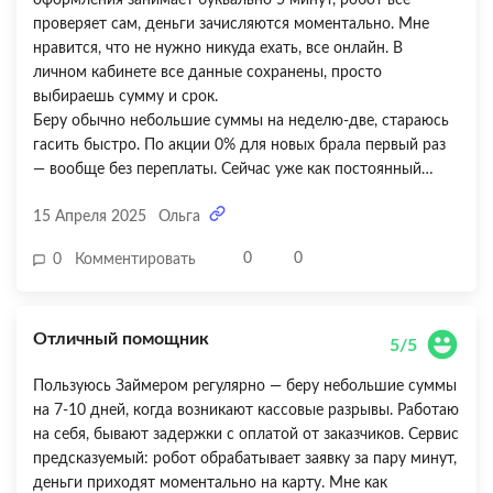
проверяет сам, деньги зачисляются моментально. Мне
нравится, что не нужно никуда ехать, все онлайн. В
личном кабинете все данные сохранены, просто
выбираешь сумму и срок.
Беру обычно небольшие суммы на неделю-две, стараюсь
гасить быстро. По акции 0% для новых брала первый раз
— вообще без переплаты. Сейчас уже как постоянный
клиент получаю скидки, но все равно ставка 0,8% в день
15 Апреля 2025
Ольга
ощутима, если затянуть. Один момент напрягает — нет
удобных напоминаний о погашении, приходится самой
0
0
0
Комментировать
помнить. Но зато никаких навязчивых звонков и
допродаж. В целом — надежный инструмент для
фрилансеров с плавающим графиком доходов!
Отличный помощник
5/5
Пользуюсь Займером регулярно — беру небольшие суммы
на 7-10 дней, когда возникают кассовые разрывы. Работаю
на себя, бывают задержки с оплатой от заказчиков. Сервис
предсказуемый: робот обрабатывает заявку за пару минут,
деньги приходят моментально на карту. Мне как