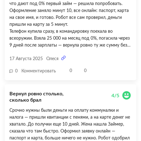
что дают под 0% первый займ — решила попробовать.
Оформление заняло минут 10, все онлайн: паспорт, карта
на свое имя, и готово. Робот все сам проверил, деньги
пришли на карту за 5 минут.
Телефон купила сразу, в командировку поехала во
всеоружии. Взяла 25 000 на месяц под 0%, погасила через
9 дней после зарплаты — вернула ровно ту же сумму без
процентов. Это реально классная акция! Единственный
17 Августа 2025
Олеся
минус — посчитала, что если бы не попала в акцию, при
ставке 0,8% в день переплата была бы существенная.
0
0
0
Комментировать
Поэтому важно гасить быстро или брать именно по акции.
Ставлю 4 из 5 — за скорость и удобство отлично, но
стандартная ставка высоковата. В целом сервис выручил,
Вернул ровно столько,
буду рекомендовать друзьям!
4/5
сколько брал
Срочно нужны были деньги на оплату коммуналки и
налога — пришли квитанции с пенями, а на карте денег не
хватало. До получки еще 10 дней. Жена нашла Займер,
сказала что там быстро. Оформил заявку онлайн —
паспорт и карта, больше ничего не нужно. Робот одобрил