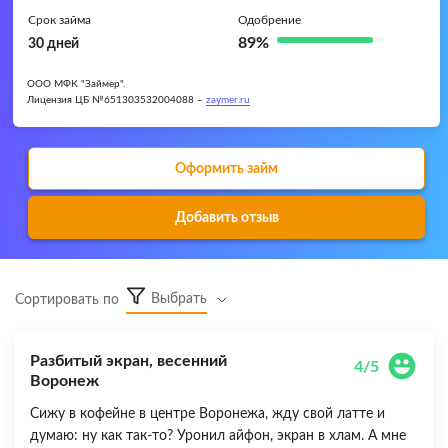
Срок займа
Одобрение
89%
30 дней
ООО МФК "Займер".
Лицензия ЦБ №651303532004088 –
zaymer.ru
Оформить займ
Добавить отзыв
Выбрать
Сортировать по
Разбитый экран, весенний
4/5
Воронеж
Сижу в кофейне в центре Воронежа, жду свой латте и
думаю: ну как так-то? Уронил айфон, экран в хлам. А мне