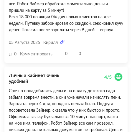
все. Робот Займер обработал моментально, деньги
пришли на карту за 5 минут!
Взял 18 000 по акции 0% для новых клиентов на две
недели. Путевку забронировал со скидкой, сэкономил кучу
денег. Погасил после зарплаты через 9 дней — вернул
ровно столько, сколько брал, без копейки переплаты. В
05 Августа 2025
Кирилл
личном кабинете все предельно понятно: сумма, дата
погашения, реквизиты. Оплатил картой через приложение
0
0
0
Комментировать
банка — списалось мгновенно. Процесс полностью
автоматизирован, никто не звонил, не докучал вопросами.
Это именно то, что нужно современному человеку —
Личный кабинет очень
быстро, удобно, прозрачно. Теперь знаю, куда обращаться
4/5
удобный
в экстренных случаях. Однозначно рекомендую всем, кто
ценит свое время!
Срочно понадобились деньги на оплату детского сада —
забыла вовремя внести, а они уже начали начислять пени.
Зарплата через 4 дня, но ждать нельзя было. Подруга
посоветовала Займер, сказала что у них быстро и просто.
Оформила заявку буквально за 10 минут: паспорт, карта
на мое имя, телефон. Робот Займер все сам проверил,
никаких дополнительных документов не требовал. Деньги