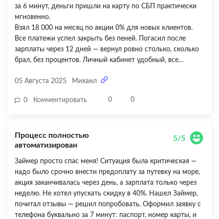
за 6 минут, деньги пришли на карту по СБП практически
мгновенно.
Взял 18 000 на месяц по акции 0% для новых клиентов.
Все платежи успел закрыть без пеней. Погасил после
зарплаты через 12 дней — вернул ровно столько, сколько
брал, без процентов. Личный кабинет удобный, все
понятно. Но вот чего не хватает — автоматических
05 Августа 2025
Михаил
напоминаний о дате погашения. Я чуть не забыл, хорошо
жена напомнила. Было бы удобно, если бы приходили смс
0
0
0
Комментировать
или уведомления хотя бы за день до срока. Ставлю 4 из 5
— сервис быстрый и надежный, но без напоминалок
приходится все держать в голове.
Процесс полностью
5/5
автоматизирован
Займер просто спас меня! Ситуация была критическая —
надо было срочно внести предоплату за путевку на море,
акция заканчивалась через день, а зарплата только через
неделю. Не хотел упускать скидку в 40%. Нашел Займер,
почитал отзывы — решил попробовать. Оформил заявку с
телефона буквально за 7 минут: паспорт, номер карты, и