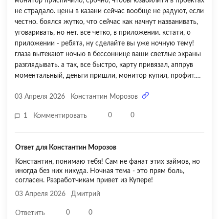
монитор приспичило, срочно, чтобы юзабилити в проектах
не страдало. цены в казани сейчас вообще не радуют, если
честно. боялся жутко, что сейчас как начнут названивать,
уговаривать, но нет. все четко, в приложении. кстати, о
приложении - ребята, ну сделайте вы уже ночную тему!
глаза вытекают ночью в бессоннице ваши светлые экраны
разглядывать. а так, все быстро, карту привязал, аппрув
моментальный, деньги пришли, монитор купил, профит.
первый раз брал и, надеюсь, последний, но если что - я
03 Апреля 2026
Константин Морозов
знаю, куда бежать. живу в жк 'салават купере', тут с
работой не всегда стабильно, так что спасибо, что
0
0
1
Комментировать
выручили. пять звезд, однозначно.
Ответ для Константин Морозов
Константин, понимаю тебя! Сам не фанат этих займов, но
иногда без них никуда. Ночная тема - это прям боль,
согласен. Разработчикам привет из Купере!
03 Апреля 2026
Дмитрий
0
0
Ответить