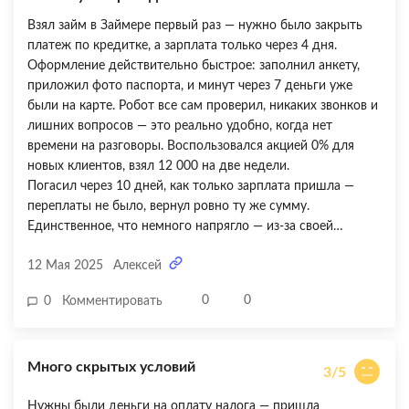
Взял займ в Займере первый раз — нужно было закрыть
платеж по кредитке, а зарплата только через 4 дня.
Оформление действительно быстрое: заполнил анкету,
приложил фото паспорта, и минут через 7 деньги уже
были на карте. Робот все сам проверил, никаких звонков и
лишних вопросов — это реально удобно, когда нет
времени на разговоры. Воспользовался акцией 0% для
новых клиентов, взял 12 000 на две недели.
Погасил через 10 дней, как только зарплата пришла —
переплаты не было, вернул ровно ту же сумму.
Единственное, что немного напрягло — из-за своей
занятости чуть не забыл про дату погашения.
12 Мая 2025
Алексей
Напоминаний на телефон или на почту не приходит,
пришлось самому в календаре отметку делать. Было бы
0
0
0
Комментировать
классно, если бы добавили смс или пуш-уведомления за
день-два до платежа. В остальном все четко — сервис
работает быстро, условия прозрачные. Оценка 4 из 5
Много скрытых условий
только из-за отсутствия автоматических напоминаний.
3/5
Нужны были деньги на оплату налога — пришла