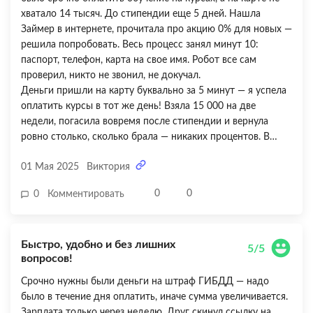
хватало 14 тысяч. До стипендии еще 5 дней. Нашла
Займер в интернете, прочитала про акцию 0% для новых —
решила попробовать. Весь процесс занял минут 10:
паспорт, телефон, карта на свое имя. Робот все сам
проверил, никто не звонил, не докучал.
Деньги пришли на карту буквально за 5 минут — я успела
оплатить курсы в тот же день! Взяла 15 000 на две
недели, погасила вовремя после стипендии и вернула
ровно столько, сколько брала — никаких процентов. В
личном кабинете все четко и понятно: дата, сумма,
01 Мая 2025
Виктория
способы оплаты. Погасила через Сбербанк Онлайн —
списалось моментально. Единственное — нет
0
0
0
Комментировать
напоминалок о дате погашения, надо самой
контролировать. Но это мелочи! В целом очень довольна
— быстро, удобно и без переплат. Спасибо Займеру, что
Быстро, удобно и без лишних
выручили!
5/5
вопросов!
Срочно нужны были деньги на штраф ГИБДД — надо
было в течение дня оплатить, иначе сумма увеличивается.
Зарплата только через неделю. Друг скинул ссылку на