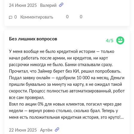
24 Июня 2025
Валерий
навязать какую-то «страховку от просрочки» и «программу
лояльности» — от всего отказался, но это напрягло.
0
0
0
Комментировать
Ощущение, что хотят заработать на дополнительных
услугах. В личном кабинете постоянно всплывают
предложения чего-то докупить. Быстро — да, но условия
Без лишних вопросов
мутные, легко попасть на дополнительные траты.
4/5
У меня вообще не было кредитной истории — только
начал работать после армии, ни кредитов, ни карт
рассрочки никогда не было. Банки отказывали сразу.
Прочитал, что Займер берет без КИ, решил попробовать.
Подал заявку онлайн — одобрили 10 000 на месяц. Деньги
пришли буквально за минуту на карту, я не ожидал такой
скорости. Процесс полностью автоматизированный, робот
все сам проверил.
Взял по акции 0% для новых клиентов, погасил через две
недели — вернул ровно столько, сколько брал. Теперь у
меня есть положительная кредитная история, это круто!
Но немного смутила формулировка на сайте про
22 Июня 2025
Артём
«исправление КИ» — звучит так, будто это платная услуга.