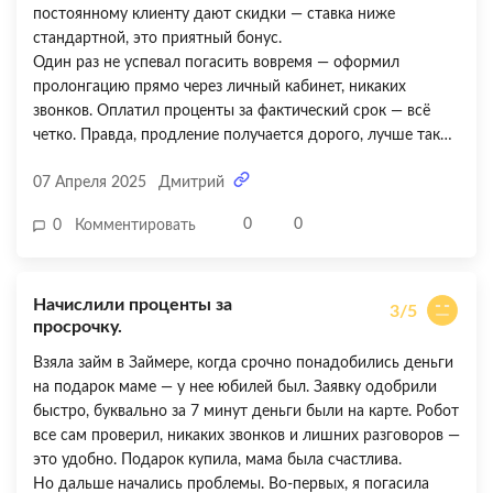
постоянному клиенту дают скидки — ставка ниже
стандартной, это приятный бонус.
Один раз не успевал погасить вовремя — оформил
пролонгацию прямо через личный кабинет, никаких
звонков. Оплатил проценты за фактический срок — всё
четко. Правда, продление получается дорого, лучше так
не делать часто. Зато весь процесс автоматизирован — без
07 Апреля 2025
Дмитрий
лишних разговоров и бюрократии. Единственное, что
советую — следить за датами, чтобы не влететь в
0
0
0
Комментировать
просрочку. В остальном — отличный помощник для тех,
кто умеет быстро закрывать займы.
Начислили проценты за
3/5
просрочку.
Взяла займ в Займере, когда срочно понадобились деньги
на подарок маме — у нее юбилей был. Заявку одобрили
быстро, буквально за 7 минут деньги были на карте. Робот
все сам проверил, никаких звонков и лишних разговоров —
это удобно. Подарок купила, мама была счастлива.
Но дальше начались проблемы. Во-первых, я погасила