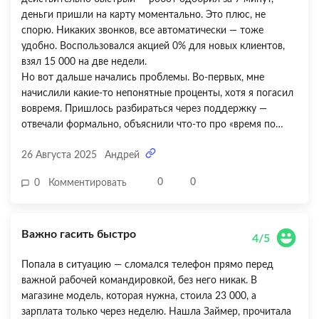
деньги пришли на карту моментально. Это плюс, не
спорю. Никаких звонков, все автоматически — тоже
удобно. Воспользовался акцией 0% для новых клиентов,
взял 15 000 на две недели.
Но вот дальше начались проблемы. Во-первых, мне
начислили какие-то непонятные проценты, хотя я погасил
вовремя. Пришлось разбираться через поддержку —
отвечали формально, объяснили что-то про «время по
МСК» и что я якобы опоздал на час. Но я четко помню, что
26 Августа 2025
Андрей
оплатил до 23:59 по своему времени! Во-вторых, мне
автоматом подключили какую-то программу
0
0
0
Комментировать
«исправление кредитной истории» за 500 рублей — я этого
не просил! Пришлось писать заявление на возврат. В итоге
деньги вернули, но осадок остался. Быстро — да, но с
Важно гасить быстро
подводными камнями. Ставлю 3 из 5.
4/5
Попала в ситуацию — сломался телефон прямо перед
важной рабочей командировкой, без него никак. В
магазине модель, которая нужна, стоила 23 000, а
зарплата только через неделю. Нашла Займер, прочитала