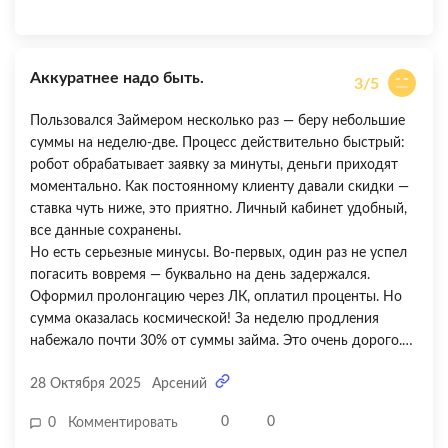
Аккуратнее надо быть.
3/5
Пользовался Займером несколько раз — беру небольшие
суммы на неделю-две. Процесс действительно быстрый:
робот обрабатывает заявку за минуты, деньги приходят
моментально. Как постоянному клиенту давали скидки —
ставка чуть ниже, это приятно. Личный кабинет удобный,
все данные сохранены.
Но есть серьезные минусы. Во-первых, один раз не успел
погасить вовремя — буквально на день задержался.
Оформил пролонгацию через ЛК, оплатил проценты. Но
сумма оказалась космической! За неделю продления
набежало почти 30% от суммы займа. Это очень дорого.
Во-вторых, меня напрягает обилие дополнительных услуг
28 Октября 2025
Арсений
— постоянно предлагают что-то докупить: «улучшение
КИ», «страховку», «приоритетное рассмотрение».
0
0
0
Комментировать
Ощущение, что каждый раз пытаются навязать что-то