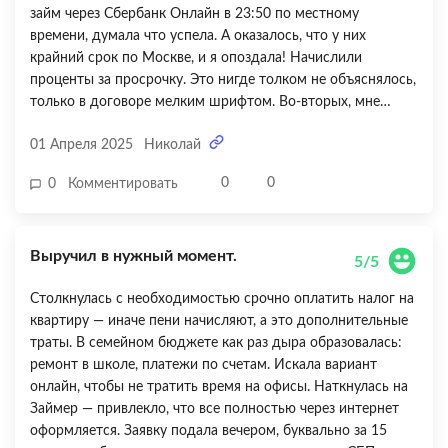
займ через Сбербанк Онлайн в 23:50 по местному
времени, думала что успела. А оказалось, что у них
крайний срок по Москве, и я опоздала! Начислили
проценты за просрочку. Это нигде толком не объяснялось,
только в договоре мелким шрифтом. Во-вторых, мне
пытались навязать какую-то «защиту от просрочки» и
01 Апреля 2025
Николай
«исправление кредитной истории» — я отказалась, но эти
предложения постоянно всплывают в личном кабинете.
0
0
0
Комментировать
Раздражает. В-третьих, начислили какие-то
дополнительные проценты «за обслуживание» — я не
понимала, откуда они взялись. Поддержка объяснила, но
Выручил в нужный момент.
очень формально. Быстро — да, но условия непрозрачные.
5/5
Столкнулась с необходимостью срочно оплатить налог на
квартиру — иначе пени начисляют, а это дополнительные
траты. В семейном бюджете как раз дыра образовалась:
ремонт в школе, платежи по счетам. Искала вариант
онлайн, чтобы не тратить время на офисы. Наткнулась на
Займер — привлекло, что все полностью через интернет
оформляется. Заявку подала вечером, буквально за 15