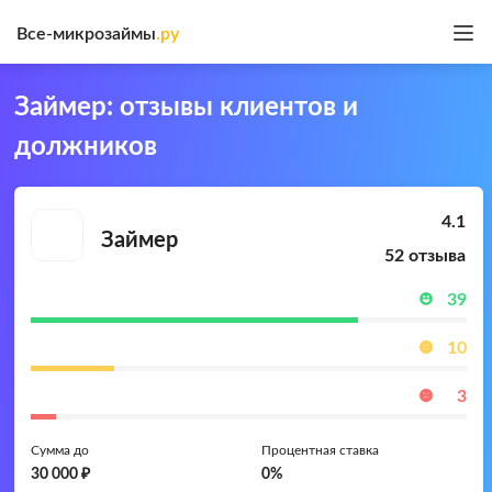
Все-микрозаймы
.ру
Займер: отзывы клиентов и
должников
4.1
Займер
52 отзыва
39
Положительные
10
Нейтральные
3
Отрицательные
Сумма до
Процентная ставка
30 000 ₽
0%