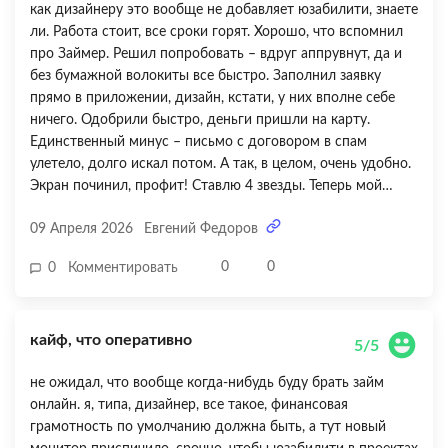
как дизайнеру это вообще не добавляет юзабилити, знаете
ли. Работа стоит, все сроки горят. Хорошо, что вспомнил
про Займер. Решил попробовать – вдруг аппрувнут, да и
без бумажной волокиты все быстро. Заполнил заявку
прямо в приложении, дизайн, кстати, у них вполне себе
ничего. Одобрили быстро, деньги пришли на карту.
Единственный минус – письмо с договором в спам
улетело, долго искал потом. А так, в целом, очень удобно.
Экран починил, профит! Ставлю 4 звезды. Теперь мой
айфон как новенький и можно дальше работать. Кстати,
09 Апреля 2026
Евгений Федоров
цены в DNS сейчас вообще не радуют 😅.
0
0
0
Комментировать
кайф, что оперативно
5/5
не ожидал, что вообще когда-нибудь буду брать займ
онлайн. я, типа, дизайнер, все такое, финансовая
грамотность по умолчанию должна быть, а тут новый