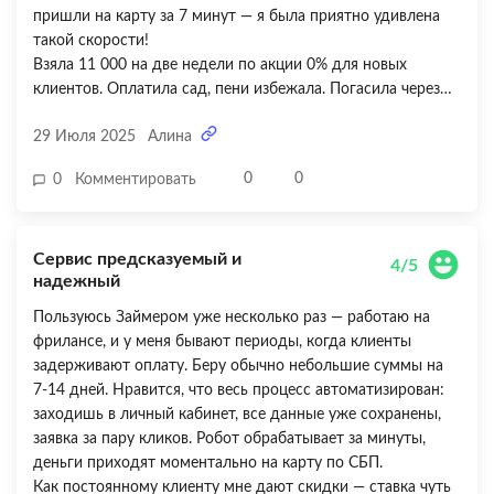
пришли на карту за 7 минут — я была приятно удивлена
такой скорости!
Взяла 11 000 на две недели по акции 0% для новых
клиентов. Оплатила сад, пени избежала. Погасила через
неделю после зарплаты — вернула ровно столько, сколько
29 Июля 2025
Алина
брала, без копейки переплаты. Личный кабинет очень
удобный, все интуитивно понятно. Оплачивала через
0
0
0
Комментировать
Сбербанк Онлайн — деньги списались мгновенно.
Единственное, что не понравилось — нет автоматических
напоминаний о дате погашения. Пришлось самой в
Сервис предсказуемый и
телефоне напоминалку ставить, а то могла бы забыть в
4/5
надежный
суете. Было бы здорово, если бы присылали смс или пуш-
уведомления хотя бы за сутки до срока. В остальном —
Пользуюсь Займером уже несколько раз — работаю на
все отлично!
фрилансе, и у меня бывают периоды, когда клиенты
задерживают оплату. Беру обычно небольшие суммы на
7-14 дней. Нравится, что весь процесс автоматизирован:
заходишь в личный кабинет, все данные уже сохранены,
заявка за пару кликов. Робот обрабатывает за минуты,
деньги приходят моментально на карту по СБП.
Как постоянному клиенту мне дают скидки — ставка чуть