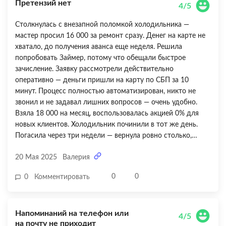
Претензий нет
закрывать займы.
4/5
Столкнулась с внезапной поломкой холодильника —
мастер просил 16 000 за ремонт сразу. Денег на карте не
хватало, до получения аванса еще неделя. Решила
попробовать Займер, потому что обещали быстрое
зачисление. Заявку рассмотрели действительно
оперативно — деньги пришли на карту по СБП за 10
минут. Процесс полностью автоматизирован, никто не
звонил и не задавал лишних вопросов — очень удобно.
Взяла 18 000 на месяц, воспользовалась акцией 0% для
новых клиентов. Холодильник починили в тот же день.
Погасила через три недели — вернула ровно столько,
сколько брала. Но есть минус: переплата могла быть
20 Мая 2025
Валерия
ощутимой, если бы не попала в акцию. Посчитала — при
стандартной ставке 0,8% в день за месяц набежало бы
0
0
0
Комментировать
прилично. Поэтому совет — либо гасить быстро, либо
брать строго под акцию. В остальном претензий нет —
сервис работает четко, личный кабинет понятный,
Напоминаний на телефон или
способов оплаты достаточно.
4/5
на почту не приходит