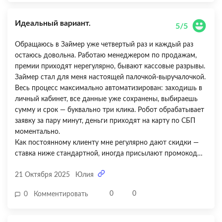
лишнее. Плюс эти «свои сроки погашения» — легко уйти в
просрочку из-за разницы в часовых поясах. Для быстрых
Идеальный вариант.
займов сойдет, но аккуратнее надо быть.
5/5
Обращаюсь в Займер уже четвертый раз и каждый раз
остаюсь довольна. Работаю менеджером по продажам,
премии приходят нерегулярно, бывают кассовые разрывы.
Займер стал для меня настоящей палочкой-выручалочкой.
Весь процесс максимально автоматизирован: заходишь в
личный кабинет, все данные уже сохранены, выбираешь
сумму и срок — буквально три клика. Робот обрабатывает
заявку за пару минут, деньги приходят на карту по СБП
моментально.
Как постоянному клиенту мне регулярно дают скидки —
ставка ниже стандартной, иногда присылают промокоды
на еще более выгодные условия. Беру обычно небольшие
21 Октября 2025
Юлия
суммы на 7-14 дней и гашу сразу, как только приходит
премия или зарплата. Никаких проблем, никаких скрытых
0
0
0
Комментировать
комиссий — все абсолютно прозрачно. В ЛК видно
каждую копейку: основной долг, проценты, дата платежа.
Оплачиваю через Сбербанк Онлайн — зачисляется за