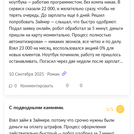
ноутбука — работаю программистом, без компа никак. В
превращаются в коллекторов с постоянными звонками
сервисе сказали 22 000, и желательно сразу, чтобы не
родственникам и огромными штрафами. Ставлю 2 из 5 —
терять очередь. До зарплаты еще 6 дней. Решил
только за то, что в конце концов дали скидку и я смогла
попробовать Займер — слышал, что быстро одобряют.
закрыть долг. Больше никогда туда не обращусь и никому
Подал заявку онлайн, робот обработал за 5 минут, деньги
не советую, если есть риск просрочки.
пришли на карту моментально. Процесс полностью
автоматизирован — никаких звонков, все четко и по делу.
Взял 23 000 на месяц, воспользовался акцией 0% для
новых клиентов. Ноутбук починили, работу не пришлось
останавливать. Погасил через две недели после зарплаты
— вернул ровно ту же сумму без процентов. В личном
10 Сентября 2025
Роман
кабинете все понятно показано: сумма, срок, способы
оплаты. Единственное, что немного огорчило — посчитал
0
0
0
Комментировать
на калькуляторе, если бы не попал в акцию 0%, при
стандартной ставке 0,8% в день переплата за месяц
составила бы около 5 500 рублей. Это довольно много.
С подводными камнями.
Поэтому совет — либо брать строго по акции, либо гасить
3/5
максимально быстро. Ставлю 4 из 5 — за скорость и
Взял займ в Займере, потому что срочно нужны были
удобство отлично, но стандартная ставка кусается.
деньги на оплату штрафов. Процесс оформления
действительно быстрый — робот одобрил за 7 минут,