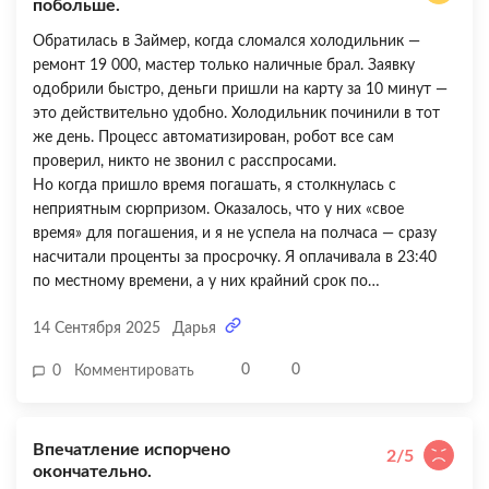
побольше.
отказался, но эти предложения продолжали появляться в
личном кабинете при каждом входе. Немного раздражает.
Обратилась в Займер, когда сломался холодильник —
В целом сервис хороший, выручил в нужный момент, но
ремонт 19 000, мастер только наличные брал. Заявку
навязчивые допродажи напрягают.
одобрили быстро, деньги пришли на карту за 10 минут —
это действительно удобно. Холодильник починили в тот
же день. Процесс автоматизирован, робот все сам
проверил, никто не звонил с расспросами.
Но когда пришло время погашать, я столкнулась с
неприятным сюрпризом. Оказалось, что у них «свое
время» для погашения, и я не успела на полчаса — сразу
насчитали проценты за просрочку. Я оплачивала в 23:40
по местному времени, а у них крайний срок по
московскому! Об этом нигде нормально не написано,
14 Сентября 2025
Дарья
только в мелком шрифте в договоре. Плюс ко всему, мне
предлагали какие-то дополнительные услуги —
0
0
0
Комментировать
«страховку», «ускоренное рассмотрение» — от которых я
отказывалась, но они все равно всплывали при каждом
входе в личный кабинет. Ощущение, что хотят содрать
Впечатление испорчено
побольше. Быстро — да, но слишком много подводных
2/5
окончательно.
камней.