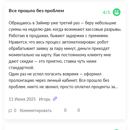
целом опыт положительный — сервис быстрый и выручил
Все прошло без проблем
в нужный момент, но за навязчивые допуслуги минус балл.
4/5
Обращаюсь в Займер уже третий раз — беру небольшие
суммы на неделю-две, когда возникают кассовые разрывы.
Работаю в продажах, бывают задержки с премиями.
Нравится, что весь процесс автоматизирован: робот
обрабатывает заявку за пару минут, деньги приходят
моментально на карту. Как постоянному клиенту мне
дают скидки — это приятно, ставка чуть ниже
стандартной.
Один раз не успел погасить вовремя — оформил
пролонгацию через личный кабинет. Все прошло без
проблем, никто не звонил, просто оплатил проценты за
фактический срок. Но вот цена продления меня удивила —
11 Июня 2025
Игорь
процентов набежало прилично, хотя продлил всего на
неделю. Понял, что пролонгация — это дорого, лучше так
0
0
0
Комментировать
не делать. Поставил бы 5, но из-за высокой стоимости
продления снимаю балл. В остальном сервис
предсказуемый и удобный — для тех, кто умеет быстро