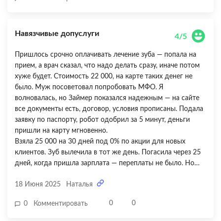
давление со звонками и угрозами подать в суд. Да, сервис
быстрый, но условия при просрочке просто драконовские.
Ощущение, что специально делают все, чтобы человек не
Навязчивые допуслуги
выбрался из долговой ямы. Не рекомендую связываться,
4/5
если есть хоть малейший риск, что не успеете погасить
Пришлось срочно оплачивать лечение зуба — попала на
вовремя. Ставлю 2 из 5 — один балл за скорость, второй
прием, а врач сказал, что надо делать сразу, иначе потом
за то что в итоге все-таки договорились о скидке при
хуже будет. Стоимость 22 000, на карте таких денег не
досрочном погашении, но осадок жуткий.
было. Муж посоветовал попробовать МФО. Я
волновалась, но Займер показался надежным — на сайте
все документы есть, договор, условия прописаны. Подала
заявку по паспорту, робот одобрил за 5 минут, деньги
пришли на карту мгновенно.
Взяла 25 000 на 30 дней под 0% по акции для новых
клиентов. Зуб вылечила в тот же день. Погасила через 25
дней, когда пришла зарплата — переплаты не было. Но
меня немного смутило, что в личном кабинете много
18 Июня 2025
Наталья
предложений дополнительных услуг — какое-то
«исправление кредитной истории» за деньги. Я не стала
0
0
0
Комментировать
подключать, но звучит непонятно. Хотелось бы, чтобы
условия таких программ объясняли проще и четче. В