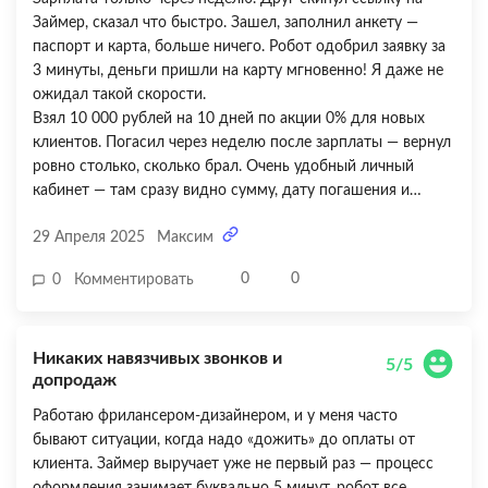
Займер, сказал что быстро. Зашел, заполнил анкету —
паспорт и карта, больше ничего. Робот одобрил заявку за
3 минуты, деньги пришли на карту мгновенно! Я даже не
ожидал такой скорости.
Взял 10 000 рублей на 10 дней по акции 0% для новых
клиентов. Погасил через неделю после зарплаты — вернул
ровно столько, сколько брал. Очень удобный личный
кабинет — там сразу видно сумму, дату погашения и
реквизиты. Оплатил картой через приложение банка,
29 Апреля 2025
Максим
деньги списались за минуту. Единственный минус — нет
автоматических напоминаний, но это не критично. Штраф
0
0
0
Комментировать
оплатил вовремя, со скидкой успел. Теперь знаю, куда
обращаться в подобных ситуациях — быстро, удобно и без
лишних вопросов!
Никаких навязчивых звонков и
5/5
допродаж
Работаю фрилансером-дизайнером, и у меня часто
бывают ситуации, когда надо «дожить» до оплаты от
клиента. Займер выручает уже не первый раз — процесс
оформления занимает буквально 5 минут, робот все