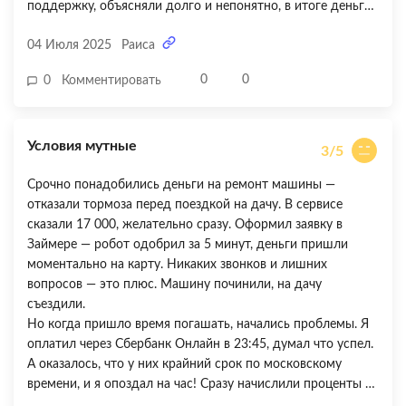
поддержку, объясняли долго и непонятно, в итоге деньги
вернули только через неделю. Во-вторых, когда я
04 Июля 2025
Раиса
погашала займ, мне начислили проценты, хотя я
укладывалась в акцию 0%. Оказалось, что я на 2 часа
0
0
0
Комментировать
опоздала из-за их «московского времени» — я живу в
Новосибирске, у нас +4 часа! Об этом нигде толком не
предупреждали. Быстро — да, но слишком много
Условия мутные
непонятных моментов и скрытых условий. Ставлю 3 из 5,
3/5
потому что с трудом разобралась.
Срочно понадобились деньги на ремонт машины —
отказали тормоза перед поездкой на дачу. В сервисе
сказали 17 000, желательно сразу. Оформил заявку в
Займере — робот одобрил за 5 минут, деньги пришли
моментально на карту. Никаких звонков и лишних
вопросов — это плюс. Машину починили, на дачу
съездили.
Но когда пришло время погашать, начались проблемы. Я
оплатил через Сбербанк Онлайн в 23:45, думал что успел.
А оказалось, что у них крайний срок по московскому
времени, и я опоздал на час! Сразу начислили проценты и
штраф за просрочку. Плюс ко всему, мне пытались