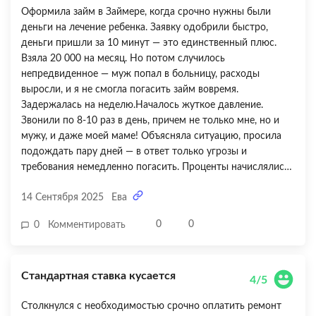
Оформила займ в Займере, когда срочно нужны были
деньги на лечение ребенка. Заявку одобрили быстро,
деньги пришли за 10 минут — это единственный плюс.
Взяла 20 000 на месяц. Но потом случилось
непредвиденное — муж попал в больницу, расходы
выросли, и я не смогла погасить займ вовремя.
Задержалась на неделю.Началось жуткое давление.
Звонили по 8-10 раз в день, причем не только мне, но и
мужу, и даже моей маме! Объясняла ситуацию, просила
подождать пару дней — в ответ только угрозы и
требования немедленно погасить. Проценты начислялись
огромные — за неделю просрочки набежало почти 5 000
14 Сентября 2025
Ева
рублей дополнительно! Пыталась договориться о
рассрочке или хотя бы о заморозке процентов — отказали.
0
0
0
Комментировать
В итоге пришлось занимать у родственников, чтобы
закрыть этот кошмар. Через три недели после просрочки
мне позвонили и предложили скидку 30%, если закрою
Стандартная ставка кусается
долг в течение двух дней — я согласилась, заплатила. Но
4/5
впечатление испорчено окончательно. Да, изначально
Столкнулся с необходимостью срочно оплатить ремонт
быстро и удобно, но если хоть немного просрочишь —