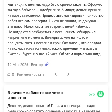
квитанция с пенями, надо было срочно закрыть. Оформил
заявку в Займере — одобрили за 6 минут, деньги пришли
на карту мгновенно. Процесс автоматизирован полностью,
робот все сам проверил. Никто не звонил, не докучал —
это плюс. Налог оплатил вовремя, пеней избежал.
Но когда стал разбираться с погашением, обнаружил
неприятные моменты. Во-первых, мне начислили
проценты, хотя я погасил в срок. Оказалось, что опоздал
на полчаса из-за их «московского времени» — я живу в
Екатеринбурге, и у нас +2 часа. Об этом нормально нигде
не написано! Во-вторых, в личном кабинете постоянно
12 Мая 2025
Виктор
всплывают предложения дополнительных услуг — какая-
то «программа защиты», «страховка», «ускоренное
0
0
0
Комментировать
одобрение». От всего отказываешься, а они снова
предлагают. Ощущение, что пытаются навязать побольше
допуслуг и заработать. Быстро — да, но слишком много
В личном кабинете все четко
подводных камней и скрытых условий.
5/5
и понятно
Девочки, делюсь опытом! Попала в ситуацию — надо
было срочно оплатить обучение на курсах, а на карте не