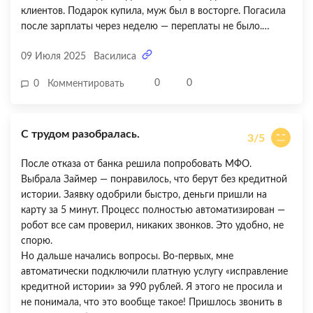
клиентов. Подарок купила, муж был в восторге. Погасила
после зарплаты через неделю — переплаты не было.
Единственное, что не понравилось — я чуть не забыла про
09 Июля 2025
Василиса
дату погашения, потому что никаких напоминаний не
приходит. Пришлось самой напоминалку в телефоне
0
0
0
Комментировать
ставить. Было бы удобно, если бы приходили смс или
уведомления в приложении за пару дней до срока. В
остальном все супер — быстро, понятно, без лишних
С трудом разобралась.
разговоров. Ставлю 4 из 5 из-за отсутствия
3/5
автоматических напоминаний.
После отказа от банка решила попробовать МФО.
Выбрала Займер — понравилось, что берут без кредитной
истории. Заявку одобрили быстро, деньги пришли на
карту за 5 минут. Процесс полностью автоматизирован —
робот все сам проверил, никаких звонков. Это удобно, не
спорю.
Но дальше начались вопросы. Во-первых, мне
автоматически подключили платную услугу «исправление
кредитной истории» за 990 рублей. Я этого не просила и
не понимала, что это вообще такое! Пришлось звонить в