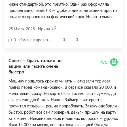
ниже стандартной, это приятно. Один раз оформляла
пролонгацию через ЛК — удобно, никто не звонил, просто
оплатила проценты за фактический срок. Но вот сумма
процентов за продление меня немного удивила —
25 Июля 2025
Ирина
дороговато получилось. Поняла, что лучше стараться
гасить вовремя. В целом сервис предсказуемый и
0
0
0
Комментировать
надежный, но за дорогую пролонгацию ставлю 4 из 5. Для
тех, кто закрывает быстро — отличный вариант.
Совет — брать только по
4/5
акции или гасить очень
быстро
Машину пришлось срочно чинить — отказали тормоза
прямо перед командировкой. В сервисе сказали 20 000, и
желательно сразу. На карте была только часть суммы, до
аванса еще дней пять. Нашел Займер в интернете,
прочитал отзывы — решил попробовать. Заявку одобрили
быстро, робот все сам проверил, деньги пришли на карту
за 7 минут. Никаких звонков и лишних вопросов — удобно.
Взял 15 000 на месяц, воспользовался акцией 0% для