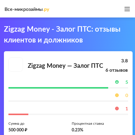
Все-микрозаймы
.ру
Zigzag Money - Залог ПТС: отзывы
клиентов и должников
3.8
Zigzag Money — Залог ПТС
6 отзывов
5
Положительные
0
Нейтральные
1
Отрицательные
Сумма до
Процентная ставка
500 000 ₽
0.23%