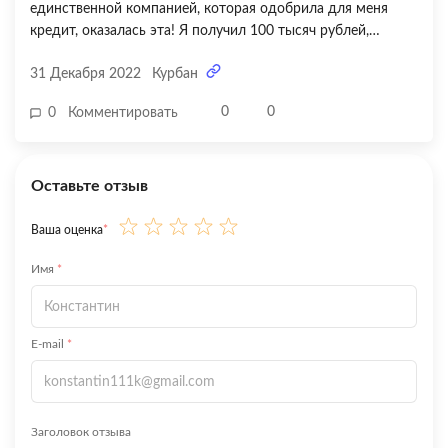
единственной компанией, которая одобрила для меня
кредит, оказалась эта! Я получил 100 тысяч рублей,
заплатил вовремя, согласно условиям договора, и
31 Декабря 2022
Курбан
досрочно закрыл последний месяц, тем самым подняв
свою кредитную историю! Честно говоря, сначала я в этом
0
0
0
Комментировать
сомневался, но через некоторое время привык к этому! И,
что немаловажно, сотрудники этой организации очень
добрые, уважительные!
Оставьте отзыв
Ваша оценка
*
Имя
*
E-mail
*
Заголовок отзыва