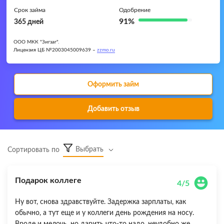
Срок займа
Одобрение
91%
365 дней
ООО МКК "Зигзаг".
Лицензия ЦБ №2003045009639 –
zzmo.ru
Оформить займ
Добавить отзыв
Выбрать
Сортировать по
Подарок коллеге
4/5
Ну вот, снова здравствуйте. Задержка зарплаты, как
обычно, а тут еще и у коллеги день рождения на носу.
Вроде и мелочь, но дарить что-то надо, неудобно же.