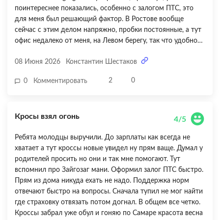
поинтереснее показались, особенно с залогом ПТС, это
для меня был решающий фактор. В Ростове вообще
сейчас с этим делом напряжно, пробки постоянные, а тут
офис недалеко от меня, на Левом берегу, так что удобно
было заскочить. Единственный момент, который немного
08 Июня 2026
Константин Шестаков
подпортил впечатление, это первый раз лимит дали
меньше, чем я запрашивал. Пришлось пересчитывать, но
2
0
0
Комментировать
потом, после пары выплат, подняли как надо. В принципе,
все достаточно прозрачно, без подводных камней, что
важно. Очередь за хлебом у дома длиннее, чем время на
Кросы взял огонь
оформление. В общем, для офисного клерка вроде меня,
4/5
когда до получки еще жить и жить, вариант вполне себе
Ребята молодцы выручили. До зарплаты как всегда не
рабочий. Четыре звезды, потому что с лимитом все-таки
хватает а тут кроссы новые увидел ну прям ваще. Думал у
пришлось повозиться сначала.
родителей просить но они и так мне помогают. Тут
вспомнил про Зайгозаг мани. Оформил залог ПТС быстро.
Прям из дома никуда ехать не надо. Поддержка норм
отвечают быстро на вопросы. Сначала тупил не мог найти
где страховку отвязать потом догнал. В общем все четко.
Кроссы забрал уже обул и гоняю по Самаре красота весна