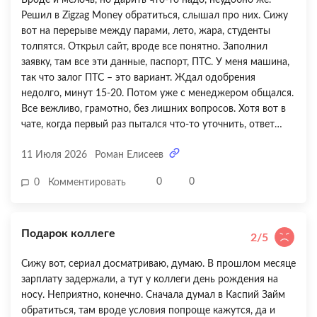
Решил в Zigzag Money обратиться, слышал про них. Сижу
вот на перерыве между парами, лето, жара, студенты
толпятся. Открыл сайт, вроде все понятно. Заполнил
заявку, там все эти данные, паспорт, ПТС. У меня машина,
так что залог ПТС – это вариант. Ждал одобрения
недолго, минут 15-20. Потом уже с менеджером общался.
Все вежливо, грамотно, без лишних вопросов. Хотя вот в
чате, когда первый раз пытался что-то уточнить, ответ
ждал минут десять, это не очень удобно. Может, у них там
11 Июля 2026
Роман Елисеев
обед был или народу много, не знаю. В общем, все
оформили. Деньги пришли быстро, буквально сразу.
0
0
0
Комментировать
Купил подарок, все довольны. Конечно, хотелось бы,
чтобы таких ситуаций не возникало, но раз уж бывает, то
хорошо, что есть такие сервисы. В Нижнем Новгороде
Подарок коллеге
сейчас, к слову, пробки какие-то жуткие, видимо, из-за
2/5
ремонта дорог. Вот и приходится в такие моменты голову
Сижу вот, сериал досматриваю, думаю. В прошлом месяце
ломать. А так, все норм, жить можно.
зарплату задержали, а тут у коллеги день рождения на
носу. Неприятно, конечно. Сначала думал в Каспий Займ
обратиться, там вроде условия попроще кажутся, да и