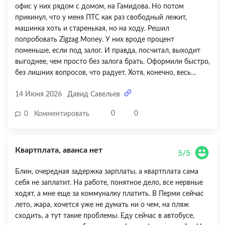
офис у них рядом с домом, на Гамидова. Но потом
прикинул, что у меня ПТС как раз свободный лежит,
машинка хоть и старенькая, но на ходу. Решил
попробовать Zigzag Money. У них вроде процент
поменьше, если под залог. И правда, посчитал, выходит
выгоднее, чем просто без залога брать. Оформили быстро,
без лишних вопросов, что радует. Хотя, конечно, весь
процесс немного утомляет, эти бумажки, проверки. Ну, что
14 Июня 2026
Давид Савельев
сказать, деньги получил, подарок купил. Пробежался по
магазинам, цены в Махачкале на бытовую технику,
0
0
0
Комментировать
конечно, кусаются. В целом, свою задачу Zigzag Money
выполнили, но без особого восторга. Чисто рабочий
вариант, без эмоций, без лишних слов.
Квартплата, аванса нет
5/5
Блин, очередная задержка зарплаты, а квартплата сама
себя не заплатит. На работе, понятное дело, все нервные
ходят, а мне еще за коммуналку платить. В Перми сейчас
лето, жара, хочется уже не думать ни о чем, на пляж
сходить, а тут такие проблемы. Еду сейчас в автобусе,