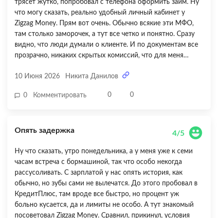
трясет жутко, попробовал с телефона оформить займ. Ну
что могу сказать, реально удобный личный кабинет у
Zigzag Money. Прям вот очень. Обычно всякие эти МФО,
там столько заморочек, а тут все четко и понятно. Сразу
видно, что люди думали о клиенте. И по документам все
прозрачно, никаких скрытых комиссий, что для меня
важно. В принципе, все прошло достаточно быстро.
10 Июня 2026
Никита Данилов
Единственный минус, конечно, это процентная ставка, но
это же МФО, тут по-другому и не бывает. Зато быстро, без
0
0
0
Комментировать
лишней бюрократии и нервов. В общем, для таких
срочных ситуаций, когда без денег ну никак, вариант
вполне рабочий. Отличный сервис, если честно.
Опять задержка
4/5
Ну что сказать, утро понедельника, а у меня уже к семи
часам встреча с бормашиной, так что особо некогда
рассусоливать. С зарплатой у нас опять история, как
обычно, но зубы сами не вылечатся. До этого пробовал в
КредитПлюс, там вроде все быстро, но процент уж
больно кусается, да и лимиты не особо. А тут знакомый
посоветовал Zigzag Money. Сравнил, прикинул, условия