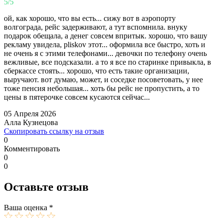
5/5
ой, как хорошо, что вы есть... сижу вот в аэропорту
волгограда, рейс задерживают, а тут вспомнила. внуку
подарок обещала, а денег совсем впритык. хорошо, что вашу
рекламу увидела, pliskov этот... оформила все быстро, хоть и
не очень я с этими телефонами... девочки по телефону очень
вежливые, все подсказали. а то я все по старинке привыкла, в
сберкассе стоять... хорошо, что есть такие организации,
выручают. вот думаю, может, и соседке посоветовать, у нее
тоже пенсия небольшая... хоть бы рейс не пропустить, а то
цены в пятерочке совсем кусаются сейчас...
05 Апреля 2026
Алла Кузнецова
Скопировать ссылку на отзыв
0
Комментировать
0
0
Оставьте отзыв
Ваша оценка
*