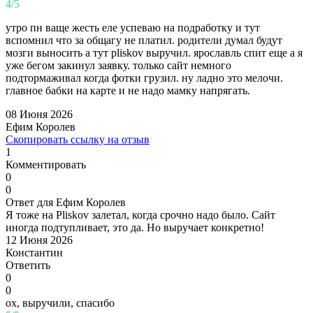
4/5
утро пн ваще жесть еле успеваю на подработку и тут
вспомнил что за общагу не платил. родители думал будут
мозги выносить а тут pliskov выручил. ярославль спит еще а я
уже бегом закинул заявку. только сайт немного
подтормаживал когда фотки грузил. ну ладно это мелочи.
главное бабки на карте и не надо мамку напрягать.
08 Июня 2026
Ефим Королев
Скопировать ссылку на отзыв
1
Комментировать
0
0
Ответ для Ефим Королев
Я тоже на Pliskov залетал, когда срочно надо было. Сайт
иногда подтупливает, это да. Но выручает конкретно!
12 Июня 2026
Константин
Ответить
0
0
ох, выручили, спасибо