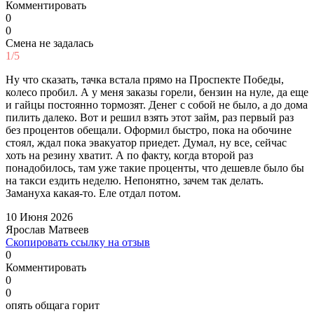
Комментировать
0
0
Смена не задалась
1/5
Ну что сказать, тачка встала прямо на Проспекте Победы,
колесо пробил. А у меня заказы горели, бензин на нуле, да еще
и гайцы постоянно тормозят. Денег с собой не было, а до дома
пилить далеко. Вот и решил взять этот займ, раз первый раз
без процентов обещали. Оформил быстро, пока на обочине
стоял, ждал пока эвакуатор приедет. Думал, ну все, сейчас
хоть на резину хватит. А по факту, когда второй раз
понадобилось, там уже такие проценты, что дешевле было бы
на такси ездить неделю. Непонятно, зачем так делать.
Замануха какая-то. Еле отдал потом.
10 Июня 2026
Ярослав Матвеев
Скопировать ссылку на отзыв
0
Комментировать
0
0
опять общага горит