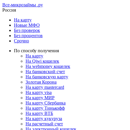
Все-микрозаймы
.ру
Россия
На карту
Новые МФО
Без проверок
Без процентов
Срочно
По способу получения
На карту
На Qiwi кошелек
На webmoney кошелек
На банковский счет
На банковскую карту
Золотая Корона
На карту mastercard
На карту visa
На карту МИР
На карту Сбербанка
На карту Тинькофф
На карту ВТБ
На карту кукуруза
На расчетный счет
На электронный кошелек