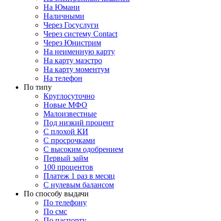
На Юмани
Наличными
Через Госуслуги
Через систему Contact
Через Юнистрим
На неименную карту
На карту маэстро
На карту моментум
На телефон
По типу
Круглосуточно
Новые МФО
Малоизвестные
Под низкий процент
С плохой КИ
С просрочками
С высоким одобрением
Первый займ
100 процентов
Платеж 1 раз в месяц
C нулевым балансом
По способу выдачи
По телефону
По смс
По паспорту