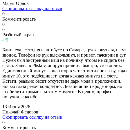
Марат Орлов
Скопировать ссылку на отзыв
0
Комментировать
0
0
Разбитый экран
4/5
Блин, ехал сегодня в автобусе по Самаре, тряска жуткая, и тут
звонок. Телефон из рук выскользнул, и привет, тачскрин в аут.
Нужен был экстренный кэш на починку, чтобы не сидеть без
связи. Зашел в Pliskov, аппрув прилетел быстро, это топчик.
Единственный минус – оператор в чате ответил не сразу, ждал
минут 10, это подбешивает, когда каждая минута на счету.
Кстати, реально бесит отсутствие дарк мода в приложении,
ночью глаза режет конкретно. Дизайн аппки вроде норм, но
юзабилити хромает на этом моменте. В целом, профит
получил, спасибо.
13 Июня 2026
Николай Федоров
Скопировать ссылку на отзыв
0
Комментировать