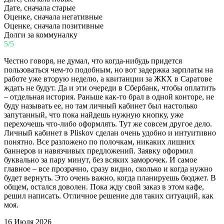
Дате, сначала старые
Оценке, сначала негативные
Оценке, сначала позитивные
Долги за коммуналку
5/5
Честно говоря, не думал, что когда-нибудь придется
пользоваться чем-то подобным, но вот задержка зарплаты на
работе уже вторую неделю, а квитанции за ЖКХ в Саратове
ждать не будут. Да и эти очереди в Сбербанк, чтобы оплатить
– отдельная история. Раньше как-то брал в одной конторе, не
буду называть ее, но там личный кабинет был настолько
запутанный, что пока найдешь нужную кнопку, уже
перехочешь что-либо оформлять. Тут же совсем другое дело.
Личный кабинет в Pliskov сделан очень удобно и интуитивно
понятно. Все разложено по полочкам, никаких лишних
баннеров и навязчивых предложений. Заявку оформил
буквально за пару минут, без всяких заморочек. И самое
главное – все прозрачно, сразу видно, сколько и когда нужно
будет вернуть. Это очень важно, когда планируешь бюджет. В
общем, остался доволен. Пока жду свой заказ в этом кафе,
решил написать. Отличное решение для таких ситуаций, как
моя.
16 Июля 2026