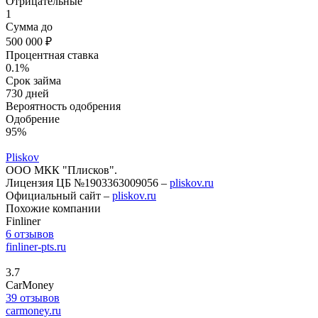
Отрицательные
1
Сумма до
500 000 ₽
Процентная ставка
0.1%
Срок займа
730 дней
Вероятность одобрения
Одобрение
95%
Pliskov
ООО МКК "Плисков".
Лицензия ЦБ №1903363009056 –
pliskov.ru
Официальный сайт –
pliskov.ru
Похожие компании
Finliner
6 отзывов
finliner-pts.ru
3.7
CarMoney
39 отзывов
carmoney.ru