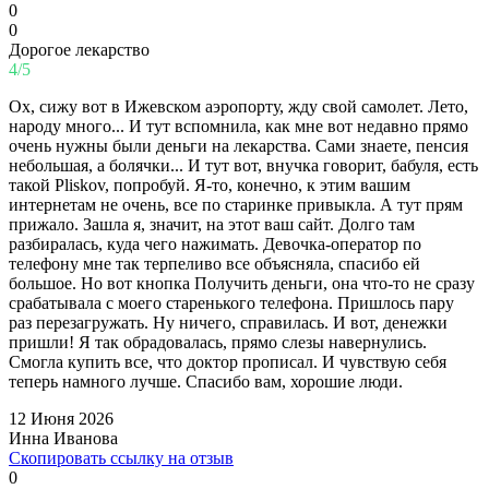
0
0
Дорогое лекарство
4/5
Ох, сижу вот в Ижевском аэропорту, жду свой самолет. Лето,
народу много... И тут вспомнила, как мне вот недавно прямо
очень нужны были деньги на лекарства. Сами знаете, пенсия
небольшая, а болячки... И тут вот, внучка говорит, бабуля, есть
такой Pliskov, попробуй. Я-то, конечно, к этим вашим
интернетам не очень, все по старинке привыкла. А тут прям
прижало. Зашла я, значит, на этот ваш сайт. Долго там
разбиралась, куда чего нажимать. Девочка-оператор по
телефону мне так терпеливо все объясняла, спасибо ей
большое. Но вот кнопка Получить деньги, она что-то не сразу
срабатывала с моего старенького телефона. Пришлось пару
раз перезагружать. Ну ничего, справилась. И вот, денежки
пришли! Я так обрадовалась, прямо слезы навернулись.
Смогла купить все, что доктор прописал. И чувствую себя
теперь намного лучше. Спасибо вам, хорошие люди.
12 Июня 2026
Инна Иванова
Скопировать ссылку на отзыв
0