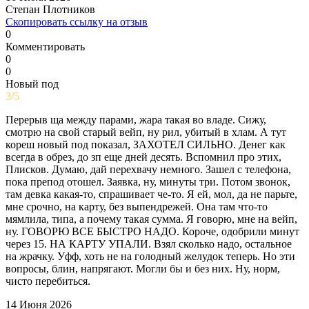
Степан Плотников
Скопировать ссылку на отзыв
0
Комментировать
0
0
Новый под
3/5
Перерыв ща между парами, жара такая во владе. Сижу,
смотрю на свой старый вейп, ну рил, убитый в хлам. А тут
кореш новый под показал, ЗАХОТЕЛ СИЛЬНО. Денег как
всегда в обрез, до зп еще дней десять. Вспомнил про этих,
Плисков. Думаю, дай перехвачу немного. Зашел с телефона,
пока препод отошел. Заявка, ну, минуты три. Потом звонок,
там девка какая-то, спрашивает че-то. Я ей, мол, да не парьте,
мне срочно, на карту, без выпендрежей. Она там что-то
мямлила, типа, а почему такая сумма. Я говорю, мне на вейп,
ну. ГОВОРЮ ВСЕ БЫСТРО НАДО. Короче, одобрили минут
через 15. НА КАРТУ УПАЛИ. Взял сколько надо, остальное
на жрачку. Уфф, хоть не на голодный желудок теперь. Но эти
вопросы, блин, напрягают. Могли бы и без них. Ну, норм,
чисто перебиться.
14 Июня 2026