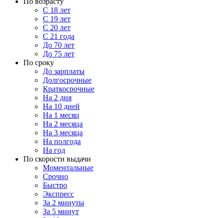
По возрасту
С 18 лет
С 19 лет
С 20 лет
С 21 года
До 70 лет
До 75 лет
По сроку
До зарплаты
Долгосрочные
Краткосрочные
На 2 дня
На 10 дней
На 1 месяц
На 2 месяца
На 3 месяца
На полгода
На год
По скорости выдачи
Моментальные
Срочно
Быстро
Экспресс
За 2 минуты
За 5 минут