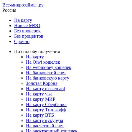
Все-микрозаймы
.ру
Россия
На карту
Новые МФО
Без проверок
Без процентов
Срочно
По способу получения
На карту
На Qiwi кошелек
На webmoney кошелек
На банковский счет
На банковскую карту
Золотая Корона
На карту mastercard
На карту visa
На карту МИР
На карту Сбербанка
На карту Тинькофф
На карту ВТБ
На карту кукуруза
На расчетный счет
На электронный кошелек