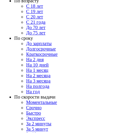
По возрасту
С 18 лет
С 19 лет
С 20 лет
С 21 года
До 70 лет
До 75 лет
По сроку
До зарплаты
Долгосрочные
Краткосрочные
На 2 дня
На 10 дней
На 1 месяц
На 2 месяца
На 3 месяца
На полгода
На год
По скорости выдачи
Моментальные
Срочно
Быстро
Экспресс
За 2 минуты
За 5 минут