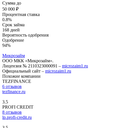
Сумма до
50 000 ₽
Процентная ставка
0.8%
Срок займа
168 дней
Вероятность одобрения
Одобрение
94%
Микрозайм
ООО МКК «Микрозайм».
Лицензия № 2110323000091 –
microzaim1.ru
Официальный сайт –
microzaim1.ru
Похожие компании
TEZFINANCE
6 отзывов
tezfinance.ru
3.5
PROFI CREDIT
8 отзывов
lp.profi-credit.ru
3.5