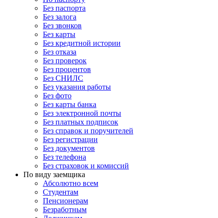
Без паспорта
Без залога
Без звонков
Без карты
Без кредитной истории
Без отказа
Без проверок
Без процентов
Без СНИЛС
Без указания работы
Без фото
Без карты банка
Без электронной почты
Без платных подписок
Без справок и поручителей
Без регистрации
Без документов
Без телефона
Без страховок и комиссий
По виду заемщика
Абсолютно всем
Студентам
Пенсионерам
Безработным