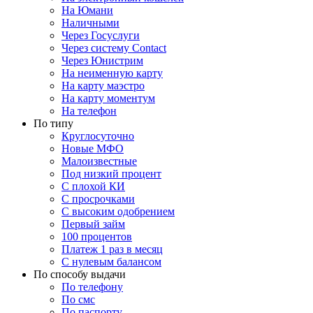
На Юмани
Наличными
Через Госуслуги
Через систему Contact
Через Юнистрим
На неименную карту
На карту маэстро
На карту моментум
На телефон
По типу
Круглосуточно
Новые МФО
Малоизвестные
Под низкий процент
С плохой КИ
С просрочками
С высоким одобрением
Первый займ
100 процентов
Платеж 1 раз в месяц
C нулевым балансом
По способу выдачи
По телефону
По смс
По паспорту