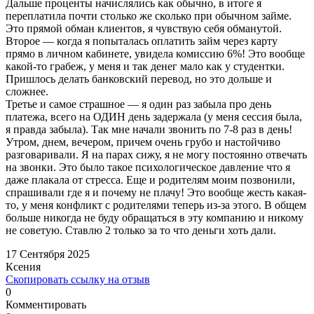
Дальше проценты начислялись как обычно, в итоге я
переплатила почти столько же сколько при обычном займе.
Это прямой обман клиентов, я чувствую себя обманутой.
Второе — когда я попыталась оплатить займ через карту
прямо в личном кабинете, увидела комиссию 6%! Это вообще
какой-то грабеж, у меня и так денег мало как у студентки.
Пришлось делать банковский перевод, но это дольше и
сложнее.
Третье и самое страшное — я один раз забыла про день
платежа, всего на ОДИН день задержала (у меня сессия была,
я правда забыла). Так мне начали звонить по 7-8 раз в день!
Утром, днем, вечером, причем очень грубо и настойчиво
разговаривали. Я на парах сижу, я не могу постоянно отвечать
на звонки. Это было такое психологическое давление что я
даже плакала от стресса. Еще и родителям моим позвонили,
спрашивали где я и почему не плачу! Это вообще жесть какая-
то, у меня конфликт с родителями теперь из-за этого. В общем
больше никогда не буду обращаться в эту компанию и никому
не советую. Ставлю 2 только за то что деньги хоть дали.
17 Сентября 2025
Ксения
Скопировать ссылку на отзыв
0
Комментировать