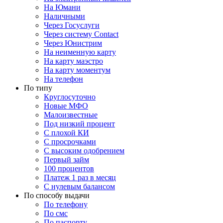
На Юмани
Наличными
Через Госуслуги
Через систему Contact
Через Юнистрим
На неименную карту
На карту маэстро
На карту моментум
На телефон
По типу
Круглосуточно
Новые МФО
Малоизвестные
Под низкий процент
С плохой КИ
С просрочками
С высоким одобрением
Первый займ
100 процентов
Платеж 1 раз в месяц
C нулевым балансом
По способу выдачи
По телефону
По смс
По паспорту