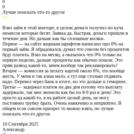
0
0
Лучше поискать что-то другое
3/5
Взял займ в этой конторе, в целом деньги получил но куча
нюансов которые бесят. Заявка да, быстрая, деньги пришли в
течение дня. Но дальше как бы сплошные косяки.
Первое — на сайте жирным шрифтом написано про 0% на
первый займ. Я обрадовался, думал что совсем без процентов
буду платить. Взял на месяц, а оказалось что 0% только на
первую неделю, дальше проценты как обычно пошли. Это
прям развод какой-то, зачем вообще так рекламировать?
Второе — комиссия за оплату картой около 6%, это вообще
жесть. У меня и так кэша мало, а тут еще столько отдавать
надо. Перевел через банк в итоге, но это дольше и геморнее.
Третье — задержал платеж на два дня потому что выплату
задержали, так мне звонили как бы по 8-9 раз в день! Это
просто ад какой-то, я на работе целый день, не могу
постоянно трубку брать. Очень навязчиво и неприятно. В
общем если совсем припрет то можно взять, но лучше
поискать что-то другое.
10 Сентября 2025
Александр