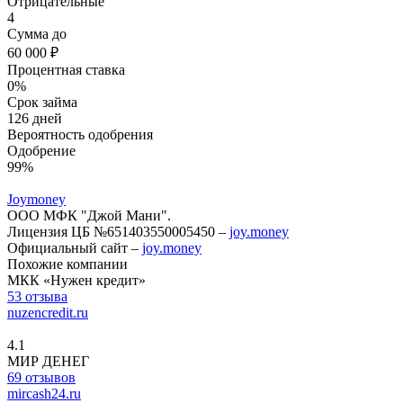
Отрицательные
4
Сумма до
60 000 ₽
Процентная ставка
0%
Срок займа
126 дней
Вероятность одобрения
Одобрение
99%
Joymoney
ООО МФК "Джой Мани".
Лицензия ЦБ №651403550005450 –
joy.money
Официальный сайт –
joy.money
Похожие компании
МКК «Нужен кредит»
53 отзыва
nuzencredit.ru
4.1
МИР ДЕНЕГ
69 отзывов
mircash24.ru