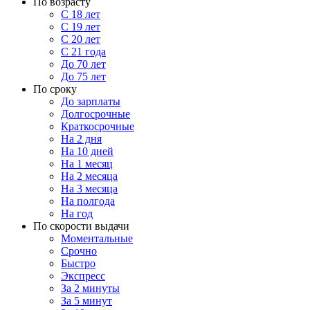
По возрасту
С 18 лет
С 19 лет
С 20 лет
С 21 года
До 70 лет
До 75 лет
По сроку
До зарплаты
Долгосрочные
Краткосрочные
На 2 дня
На 10 дней
На 1 месяц
На 2 месяца
На 3 месяца
На полгода
На год
По скорости выдачи
Моментальные
Срочно
Быстро
Экспресс
За 2 минуты
За 5 минут