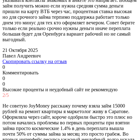
указывать контакты знакомых в анкете это напрягает. Вобщем
займ получить можно если нужна средняя сумма деньги
пришли на карту ВТБ через час, процентная ставка высокая
но для срочного займа терпимо поддержка работает только
днем это минус для тех кто оформляет вечером. Совет берите
только если реально срочно нужны деньги иначе переплата
большая будет для Оренбурга вариант рабочий но не самый
выгодный.
21 Октября 2025
Павел Андреевич
Скопировать ссылку на отзыв
0
Комментировать
0
0
Высокие проценты и неудобный сайт не рекомендую
2/5
Не советую JoyMoney расскажу почему взяла займ 15000
рублей на ремонт квартиры я маркетолог живу в Саратове.
Оформляла через сайт, короче одобрили быстро это плюс но
потом начались проблемы во первых проценты при взятии
займа просто космические 1.4% в день переплата вышла
почти 50% от суммы займа за месяц это просто грабеж. Во
вторых интерфейс ресурса ужасный неудобный долго искала