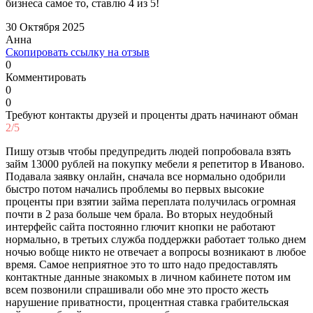
бизнеса самое то, ставлю 4 из 5!
30 Октября 2025
Анна
Скопировать ссылку на отзыв
0
Комментировать
0
0
Требуют контакты друзей и проценты драть начинают обман
2/5
Пишу отзыв чтобы предупредить людей попробовала взять
займ 13000 рублей на покупку мебели я репетитор в Иваново.
Подавала заявку онлайн, сначала все нормально одобрили
быстро потом начались проблемы во первых высокие
проценты при взятии займа переплата получилась огромная
почти в 2 раза больше чем брала. Во вторых неудобный
интерфейс сайта постоянно глючит кнопки не работают
нормально, в третьих служба поддержки работает только днем
ночью вобще никто не отвечает а вопросы возникают в любое
время. Самое неприятное это то што надо предоставлять
контактные данные знакомых в личном кабинете потом им
всем позвонили спрашивали обо мне это просто жесть
нарушение приватности, процентная ставка грабительская