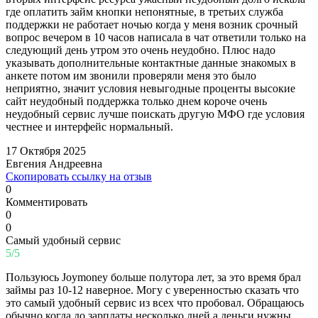
где оплатить займ кнопки непонятные, в третьих служба
поддержки не работает ночью когда у меня возник срочный
вопрос вечером в 10 часов написала в чат ответили только на
следующий день утром это очень неудобно. Плюс надо
указывать дополнительные контактные данные знакомых в
анкете потом им звонили проверяли меня это было
неприятно, значит условия невыгодные проценты высокие
сайт неудобный поддержка только днем короче очень
неудобный сервис лучше поискать другую МФО где условия
честнее и интерфейс нормальный.
17 Октября 2025
Евгения Андреевна
Скопировать ссылку на отзыв
0
Комментировать
0
0
Самый удобный сервис
5/5
Пользуюсь Joymoney больше полутора лет, за это время брал
займы раз 10-12 наверное. Могу с уверенностью сказать что
это самый удобный сервис из всех что пробовал. Обращаюсь
обычно когда до зарплаты несколько дней а деньги нужны