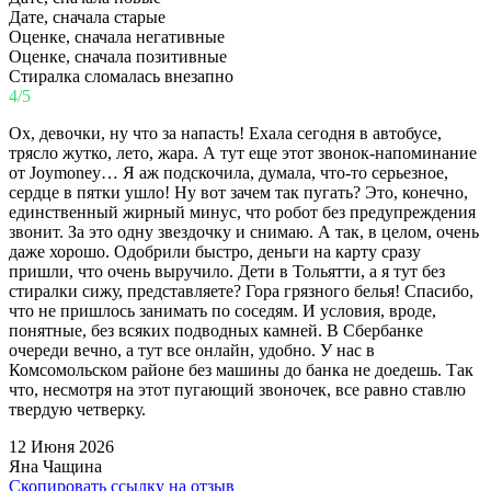
Дате, сначала старые
Оценке, сначала негативные
Оценке, сначала позитивные
Стиралка сломалась внезапно
4/5
Ох, девочки, ну что за напасть! Ехала сегодня в автобусе,
трясло жутко, лето, жара. А тут еще этот звонок-напоминание
от Joymoney… Я аж подскочила, думала, что-то серьезное,
сердце в пятки ушло! Ну вот зачем так пугать? Это, конечно,
единственный жирный минус, что робот без предупреждения
звонит. За это одну звездочку и снимаю. А так, в целом, очень
даже хорошо. Одобрили быстро, деньги на карту сразу
пришли, что очень выручило. Дети в Тольятти, а я тут без
стиралки сижу, представляете? Гора грязного белья! Спасибо,
что не пришлось занимать по соседям. И условия, вроде,
понятные, без всяких подводных камней. В Сбербанке
очереди вечно, а тут все онлайн, удобно. У нас в
Комсомольском районе без машины до банка не доедешь. Так
что, несмотря на этот пугающий звоночек, все равно ставлю
твердую четверку.
12 Июня 2026
Яна Чащина
Скопировать ссылку на отзыв