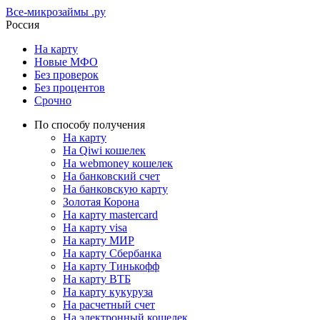
Все-микрозаймы
.ру
Россия
На карту
Новые МФО
Без проверок
Без процентов
Срочно
По способу получения
На карту
На Qiwi кошелек
На webmoney кошелек
На банковский счет
На банковскую карту
Золотая Корона
На карту mastercard
На карту visa
На карту МИР
На карту Сбербанка
На карту Тинькофф
На карту ВТБ
На карту кукуруза
На расчетный счет
На электронный кошелек