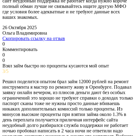
сайт неудобный поддержка не работает когда нужно короче
полный обман лучше не связывайтесь ищите другую МФО
где условия более адекватные и не требуют данные всех
ваших знакомых.
26 Октября 2025
Ольга Владимировна
Скопировать ссылку на отзыв
0
Комментировать
0
0
Взял займ быстро но проценты кусаются мой опыт
3/5
Решил поделится опытом брал займ 12000 рублей на ремонт
инструмента я мастер по ремонту живу в Оренбурге. Подавал
заявку онлайн вечером, из плюсов деньги дают без особых
ограничений это хорошо не требуют справки о доходах только
паспорт сканы тоже не нужны просто данные вбиваешь
никаких дополнительных комиссий только проценты. Из
минусов высокие проценты при взятии займа около 1.3% в
день переплата получается приличная интерфейс сайта
неудобный долго разбирался служба поддержки не работает
ночью пробовал написать в 2 часа ночи не ответили надо