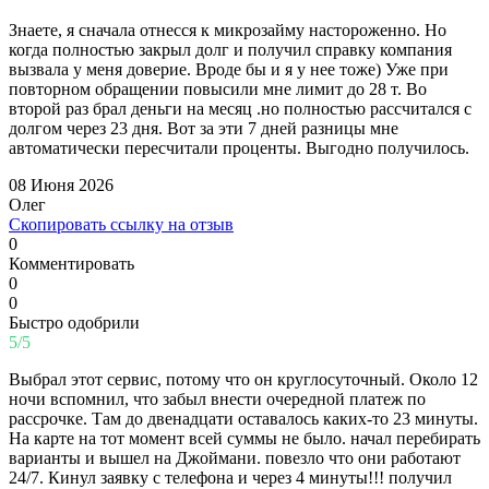
Знаете, я сначала отнесся к микрозайму настороженно. Но
когда полностью закрыл долг и получил справку компания
вызвала у меня доверие. Вроде бы и я у нее тоже) Уже при
повторном обращении повысили мне лимит до 28 т. Во
второй раз брал деньги на месяц .но полностью рассчитался с
долгом через 23 дня. Вот за эти 7 дней разницы мне
автоматически пересчитали проценты. Выгодно получилось.
08 Июня 2026
Олег
Скопировать ссылку на отзыв
0
Комментировать
0
0
Быстро одобрили
5/5
Выбрал этот сервис, потому что он круглосуточный. Около 12
ночи вспомнил, что забыл внести очередной платеж по
рассрочке. Там до двенадцати оставалось каких-то 23 минуты.
На карте на тот момент всей суммы не было. начал перебирать
варианты и вышел на Джоймани. повезло что они работают
24/7. Кинул заявку с телефона и через 4 минуты!!! получил