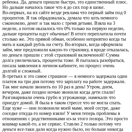
ребенка. Да, деньги пришли быстро, это единственный плюс.
Но дальше началось такое что я до сих пор в шоке.
Во-первых, на их сайте везде реклама что первый займ под 0
процентов. Я так обрадовалась, думала что хоть немного
сэкономлю, денег и так мало с тремя детьми. Взяла на 3
недели, а потом оказалось что 0% только на первую неделю,
дальше проценты идут обычные! В итоге переплатила почти
столько же. Это прямой обман, особенно неприятно когда ты
мать и каждый рубль на счету. Во-вторых, когда оформляла
займ, мне предложили какую-то страховку, я вроде отказалась,
но деньги пришли с этой страховкой включенной! Сумма
долга увеличилась, проценты тоже. Я пыталась разобраться,
писала заявления в личном кабинете, но процесс очень
долгий и сложный.
В-третьих и это самое страшное — я немного задержала один
платеж на три дня потому что зарплату на работе задержали.
Так мне начали звонить по 10 раз в день! Утром, днем,
вечером, даже поздно ночью звонили когда дети спали!
Разговаривали очень грубо и угрожающе, намекали что
приедут домой. Я была в таком стрессе что не могла спать.
Еще хуже — они позвонили моей маме, моей сестре, даже
соседке откуда-то номер взяли! У меня теперь проблемы в
отношениях с родственниками из-за этого позора. Это просто
кошмар какой-то, а не сервис. Ставлю 2 только потому что
деньги все-таки дали когда нужно было, но больше никогда