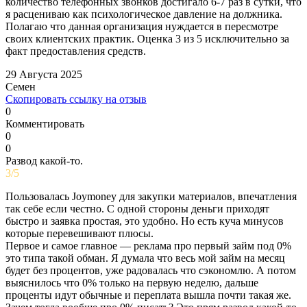
количество телефонных звонков достигало 6-7 раз в сутки, что
я расцениваю как психологическое давление на должника.
Полагаю что данная организация нуждается в пересмотре
своих клиентских практик. Оценка 3 из 5 исключительно за
факт предоставления средств.
29 Августа 2025
Семен
Скопировать ссылку на отзыв
0
Комментировать
0
0
Развод какой-то.
3/5
Пользовалась Joymoney для закупки материалов, впечатления
так себе если честно. С одной стороны деньги приходят
быстро и заявка простая, это удобно. Но есть куча минусов
которые перевешивают плюсы.
Первое и самое главное — реклама про первый займ под 0%
это типа такой обман. Я думала что весь мой займ на месяц
будет без процентов, уже радовалась что сэкономлю. А потом
выяснилось что 0% только на первую неделю, дальше
проценты идут обычные и переплата вышла почти такая же.