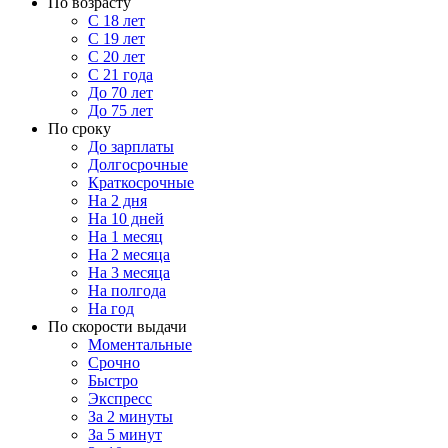
По возрасту
С 18 лет
С 19 лет
С 20 лет
С 21 года
До 70 лет
До 75 лет
По сроку
До зарплаты
Долгосрочные
Краткосрочные
На 2 дня
На 10 дней
На 1 месяц
На 2 месяца
На 3 месяца
На полгода
На год
По скорости выдачи
Моментальные
Срочно
Быстро
Экспресс
За 2 минуты
За 5 минут