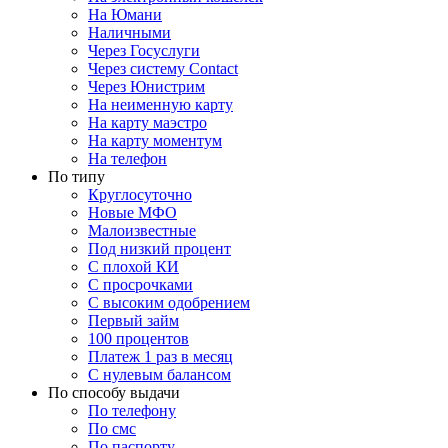
На Юмани
Наличными
Через Госуслуги
Через систему Contact
Через Юнистрим
На неименную карту
На карту маэстро
На карту моментум
На телефон
По типу
Круглосуточно
Новые МФО
Малоизвестные
Под низкий процент
С плохой КИ
С просрочками
С высоким одобрением
Первый займ
100 процентов
Платеж 1 раз в месяц
C нулевым балансом
По способу выдачи
По телефону
По смс
По паспорту