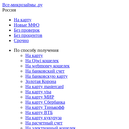
Все-микрозаймы
.ру
Россия
На карту
Новые МФО
Без проверок
Без процентов
Срочно
По способу получения
На карту
На Qiwi кошелек
На webmoney кошелек
На банковский счет
На банковскую карту
Золотая Корона
На карту mastercard
На карту visa
На карту МИР
На карту Сбербанка
На карту Тинькофф
На карту ВТБ
На карту кукуруза
На расчетный счет
На электронный кошелек